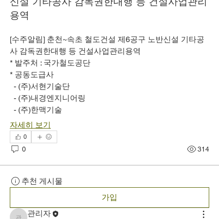
신설 기타공사 감독권한대행 등 건설사업관리
용역
[수주알림] 춘천~속초 철도건설 제6공구 노반신설 기타공
사 감독권한대행 등 건설사업관리용역
* 발주처 : 국가철도공단
* 공동도급사
  - (주)서현기술단
  - (주)내경엔지니어링
  - (주)한맥기술
자세히 보기
0
0
314
추천 게시물
가입
관리자