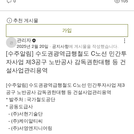
0
105
추천 게시물
가입
관리자
관리자
2025년 2월 20일
·
공지사항
에 게시물을 작성했습니다.
[수주알림] 수도권광역급행철도 C노선 민간투
자사업 제3공구 노반공사 감독권한대행 등 건
설사업관리용역
[수주알림] 수도권광역급행철도 C노선 민간투자사업 제3
공구 노반공사 감독권한대행 등 건설사업관리용역
* 발주처 : 국가철도공단
* 공동도급사
  - (주)서현기술단
  - (주)케이알티씨
  - (주)서영엔지니어링