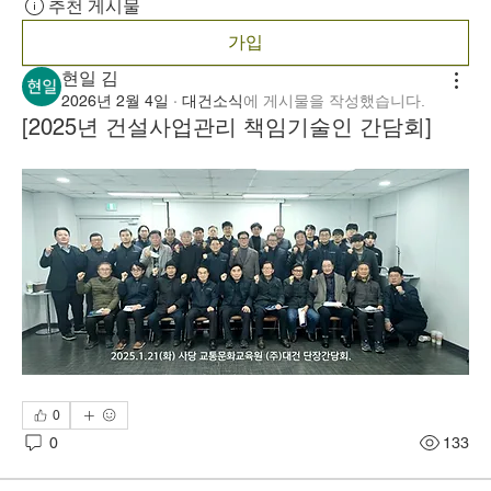
추천 게시물
가입
현일 김
2026년 2월 4일
·
대건소식
에 게시물을 작성했습니다.
[2025년 건설사업관리 책임기술인 간담회]
0
0
133