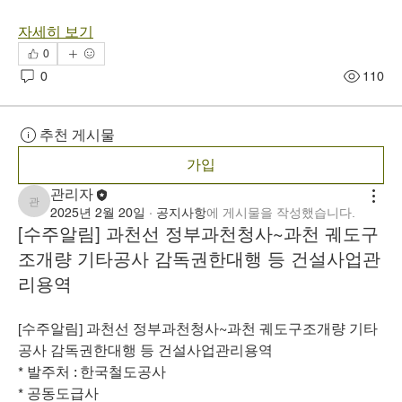
자세히 보기
0
0
110
추천 게시물
가입
관리자
관리자
2025년 2월 20일
·
공지사항
에 게시물을 작성했습니다.
[수주알림] 과천선 정부과천청사~과천 궤도구
조개량 기타공사 감독권한대행 등 건설사업관
리용역
[수주알림] 과천선 정부과천청사~과천 궤도구조개량 기타
공사 감독권한대행 등 건설사업관리용역
* 발주처 : 한국철도공사
* 공동도급사