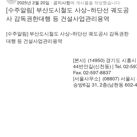
관리자
2025년 2월 20일
·
공지사항
에 게시물을 작성했습니다.
[수주알림] 부산도시철도 사상~하단선 궤도공
사 감독권한대행 등 건설사업관리용역
[수주알림] 부산도시철도 사상~하단선 궤도공사 감독권한
대행 등 건설사업관리용역
* 발주처 : 부산교통공사
* 공동도급사
[본사] (14950) 경기도 시흥
  - (주)대건엔지니어링
44번안길(신천동) | Tel. 02-597
  - (주)하나기술단
Fax. 02-597-8837
  - (주)동해종합기술공사
[서울사무소] (08807) 서울
승방6길 31, 2층(남현동 602-4
자세히 보기
0
0
172
추천 게시물
가입