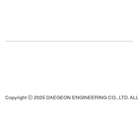
관리자
관리자
2025년 2월 20일
·
공지사항
에 게시물을 작성했습니다.
[수주알림] 인덕원~동탄 복선전철 제8공구 노
반신설 기타공사 감독권한대행 등 건설사업관
리용역
[수주알림] 인덕원~동탄 복선전철 제8공구 노반신설 기타
공사 감독권한대행 등 건설사업관리용역
* 발주처 : 국가철도공단
* 공동도급사
  - (주)선구엔지니어링
  - (주)유신
  - (주)대한콘설탄트
Copyright ⓒ 2025 DAEGEON ENGINEERING CO., LTD. A
자세히 보기
0
0
137