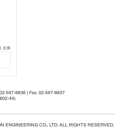
회 조회
97-8836 | Fax. 02-597-8837
02-44)
ON ENGINEERING CO., LTD. ALL RIGHTS RESERVED.