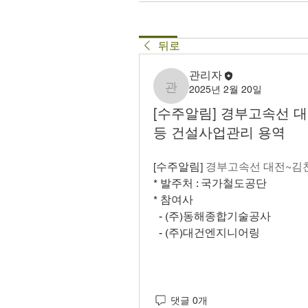
뒤로
관리자
2025년 2월 20일
관리자
[수주알림] 경부고속선 
등 건설사업관리 용역
[수주알림] 
경부고속선 대전~김천
* 발주처 : 국가철도공단
* 참여사
  - (주)동해종합기술공사
  - (주)대건엔지니어링
댓글 0개