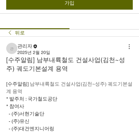
가입
뒤로
관리자
관리자
2025년 2월 20일
[수주알림] 남부내륙철도 건설사업(김천~성
주) 궤도기본설계 용역
[수주알림] 
남부내륙철도 건설사업(김천~성주) 궤도기본설
계 용역
* 발주처 : 국가철도공단
* 참여사
  - (주)서현기술단
  - (주)유신
  - (주)대건엔지니어링