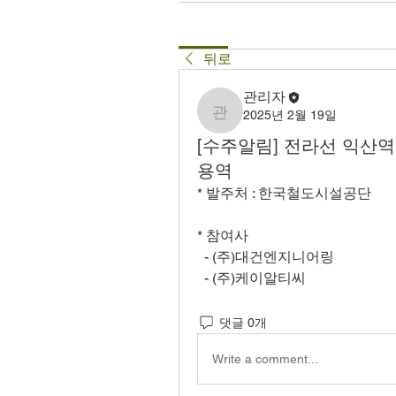
뒤로
관리자
2025년 2월 19일
관리자
[수주알림] 전라선 익산
용역
* 발주처 : 한국철도시설공단
* 참여사
  - (주)대건엔지니어링
  - (주)케이알티씨 
댓글 0개
Write a comment...