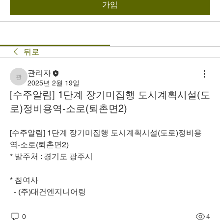
가입
뒤로
관리자
관리자
2025년 2월 19일
[수주알림] 1단계 장기미집행 도시계획시설(도
로)정비용역-소로(퇴촌면2)
[수주알림] 1단계 장기미집행 도시계획시설(도로)정비용
역-소로(퇴촌면2)
* 발주처 : 경기도 광주시
* 참여사
  - (주)대건엔지니어링
0
4