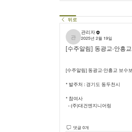
뒤로
관리자
2025년 2월 19일
관리자
[수주알림] 동광교·안흥
[수주알림] 동광교·안흥교 보
* 발주처 : 경기도 동두천시
* 참여사
  - (주)대건엔지니어링 
댓글 0개